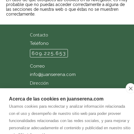
probable que no puedas acceder correctamente a alguna de
las secciones de nuestra web o que éstas no se muestren
correctamente.
Contacto
Teléfono
609.225.653
Correo
info@
juanserena.com
Dirección
C/ San Vicente nº 11
Acerca de las cookies en juanserena.com
31868
-
Etxarren Arakil (Navarra)
Usamos cookies para recolectar y analizar información relacionada
con el uso y desempeño de nuestro sitio web para poder proveer
funcionalidades relacionadas con las redes sociales, y para mejorar y
personalizar adecuadamente el contenido y publicidad en nuestro sitio